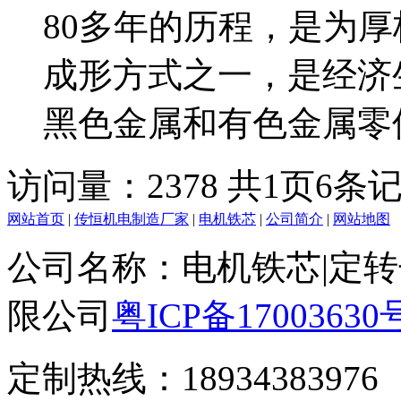
80多年的历程，是为厚
成形方式之一，是经济
黑色金属和有色金属零件
访问量：2378
共1页6条
网站首页
|
传恒机电制造厂家
|
电机铁芯
|
公司简介
|
网站地图
公司名称：电机铁芯|定转
限公司
粤ICP备17003630
定制热线：189343839