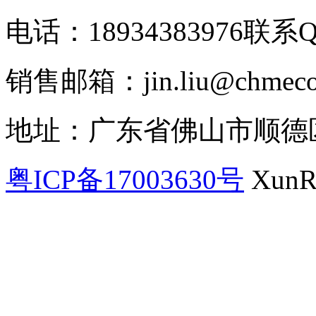
电话：18934383976
联系QQ
销售邮箱：jin.liu@chmecom
地址：广东省佛山市顺德
粤ICP备17003630号
Xun