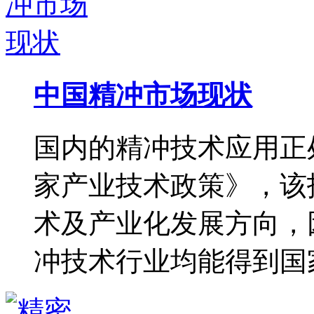
中国精冲市场现状
国内的精冲技术应用正
家产业技术政策》，该
术及产业化发展方向，
冲技术行业均能得到国家政