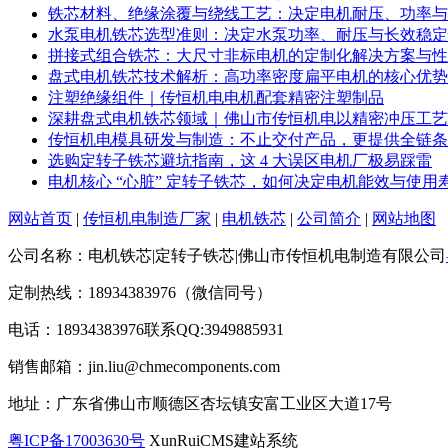
铁芯材料、绝缘涂覆与绕线工艺：决定电机耐压、功率与
水泵电机铁芯选型准则：决定水泵功率、耐压与长效稳定
拼接式组合铁芯：大尺寸非标电机的定制化解决方案与性
盘式电机铁芯技术解析：高功率密度扁平电机的核心优势
注塑绝缘组件｜传恒机电电机配套精密注塑制品
深耕盘式电机铁芯领域｜佛山市传恒机电以精密冲压工艺
传恒机电模具研发与制造：不止交付产品，更提供全链条
选购定转子铁芯避坑指南，这 4 大误区电机厂极易踩雷
电机核心 “心脏” 定转子铁芯，如何决定电机能效与使用
网站首页
|
传恒机电制造厂家
|
电机铁芯
|
公司简介
|
网站地图
公司名称：电机铁芯|定转子铁芯|佛山市传恒机电制造有限公司
定制热线：18934383976（微信同号）
电话：18934383976
联系QQ:3949885931
销售邮箱：jin.liu@chmecomponents.com
地址：广东省佛山市顺德区杏坛镇安富工业区大道17号
粤ICP备17003630号
XunRuiCMS建站系统