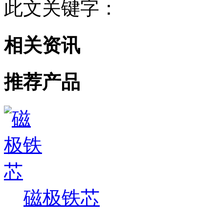
此文关键字：
相关资讯
推荐产品
磁极铁芯