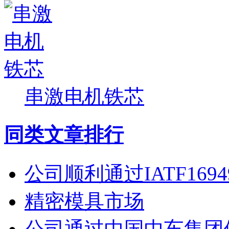
串激电机铁芯
同类文章排行
公司顺利通过IATF169
精密模具市场
公司通过中国中车集团