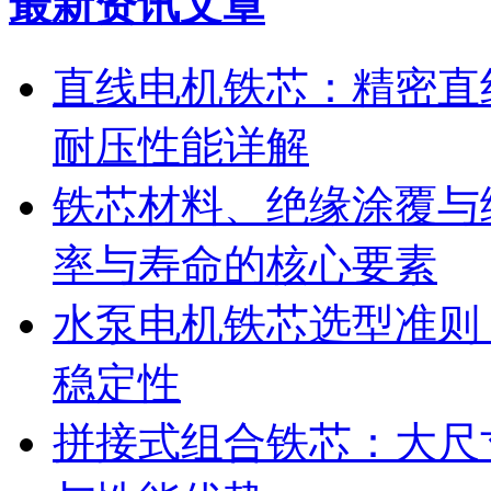
最新资讯文章
直线电机铁芯：精密直
耐压性能详解
铁芯材料、绝缘涂覆与
率与寿命的核心要素
水泵电机铁芯选型准则
稳定性
拼接式组合铁芯：大尺