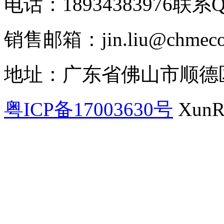
电话：18934383976
联系QQ
销售邮箱：jin.liu@chmecom
地址：广东省佛山市顺德
粤ICP备17003630号
Xun