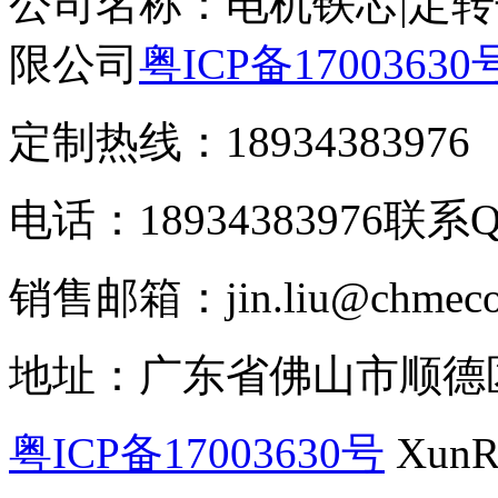
公司名称：电机铁芯|定转
限公司
粤ICP备17003630
定制热线：189343839
电话：18934383976
联系QQ
销售邮箱：jin.liu@chmecom
地址：广东省佛山市顺德
粤ICP备17003630号
Xun