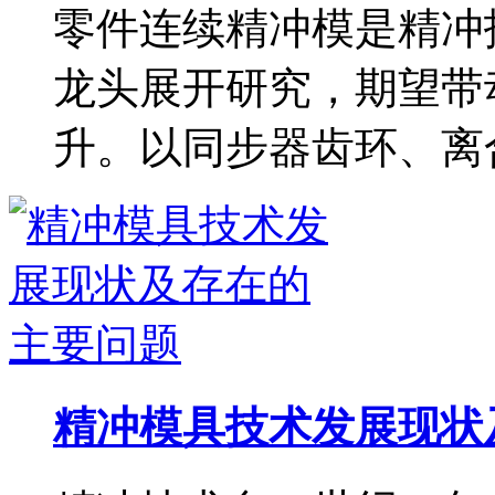
零件连续精冲模是精冲
龙头展开研究，期望带
升。以同步器齿环、离合
精冲模具技术发展现状