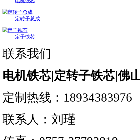
电机铁芯
定转子总成
定子铁芯
联系我们
电机铁芯|定转子铁芯|佛
定制热线：
18934383976
联系人：刘瑾