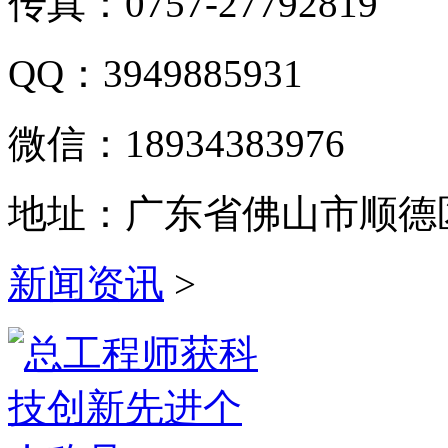
传真：0757-27792819
QQ：3949885931
微信：18934383976
地址：广东省佛山市顺德
新闻资讯
>