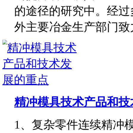
的途径的研究中。经过
外主要冶金生产部门致力于
精冲模具技术产品和技
1、复杂零件连续精冲