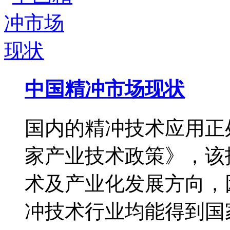
中国精冲市场现状
国内的精冲技术应用正
家产业技术政策》，该
术及产业化发展方向，
冲技术行业均能得到国家政