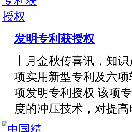
发明专利获授权
十月金秋传喜讯，知识
项实用新型专利及六项
项发明专利授权 该项
度的冲压技术，对提高电机