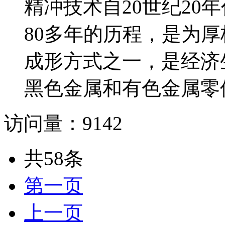
精冲技术自20世纪20
80多年的历程，是为厚
成形方式之一，是经济
黑色金属和有色金属零件
访问量：9142
共58条
第一页
上一页