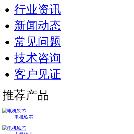
行业资讯
新闻动态
常见问题
技术咨询
客户见证
推荐产品
电机铁芯