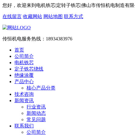
您好，欢迎来到电机铁芯|定转子铁芯|佛山市传恒机电制造有
在线留言
收藏网站
网站地图
联系方式
传恒机电服务热线：
18934383976
首页
公司简介
电机铁芯
定子铁芯绕线
绝缘涂覆
产品中心
核心产品分类
技术咨询
新闻资讯
行业资讯
新闻动态
常见问题
联系我们
公司简介