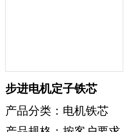
步进电机定子铁芯
产品分类：
电机铁芯
产品规格：
按客户要求