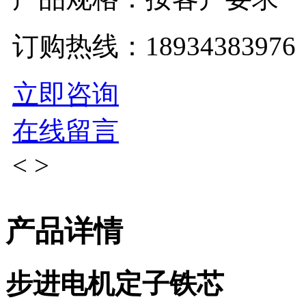
订购热线：
18934383976
立即咨询
在线留言
<
>
产品详情
步进电机定子铁芯