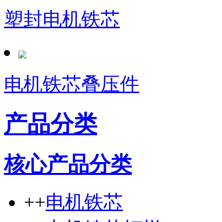
塑封电机铁芯
电机铁芯叠压件
产品分类
核心产品分类
++
电机铁芯