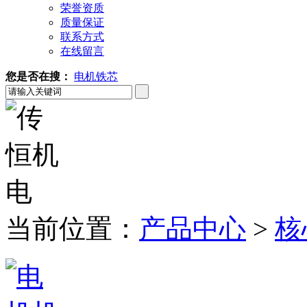
荣誉资质
质量保证
联系方式
在线留言
您是否在搜：
电机铁芯
当前位置：
产品中心
>
核