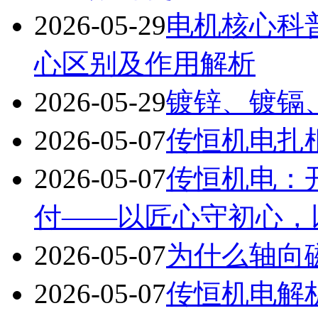
2026-05-29
电机核心科
心区别及作用解析
2026-05-29
镀锌、镀镉
2026-05-07
传恒机电扎
2026-05-07
传恒机电：
付——以匠心守初心，
2026-05-07
为什么轴向
2026-05-07
传恒机电解