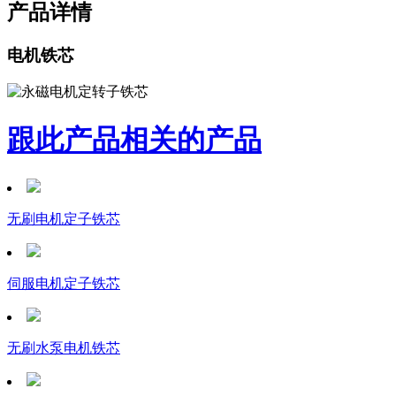
产品详情
电机铁芯
跟此产品相关的产品
无刷电机定子铁芯
伺服电机定子铁芯
无刷水泵电机铁芯