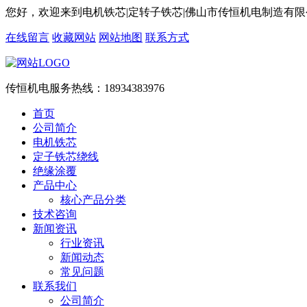
您好，欢迎来到电机铁芯|定转子铁芯|佛山市传恒机电制造有
在线留言
收藏网站
网站地图
联系方式
传恒机电服务热线：
18934383976
首页
公司简介
电机铁芯
定子铁芯绕线
绝缘涂覆
产品中心
核心产品分类
技术咨询
新闻资讯
行业资讯
新闻动态
常见问题
联系我们
公司简介