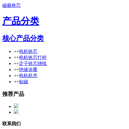
磁极铁芯
产品分类
核心产品分类
++
电机铁芯
++
电机铁芯打样
++
定子铁芯绕线
++
绝缘涂覆
++
电机机壳
++
贴磁
推荐产品
联系我们