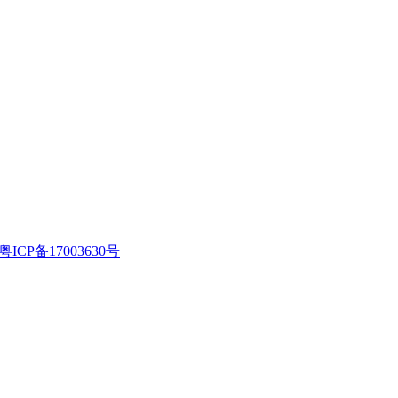
粤ICP备17003630号