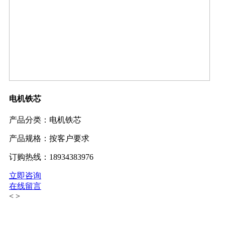
电机铁芯
产品分类：
电机铁芯
产品规格：
按客户要求
订购热线：
18934383976
立即咨询
在线留言
<
>