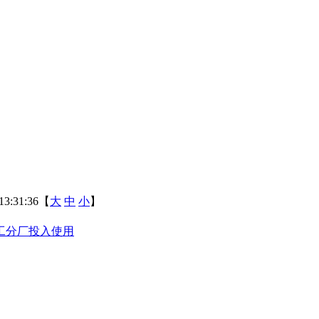
13:31:36【
大
中
小
】
工分厂投入使用